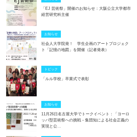
「EJ 芸術祭」開催のお知らせ：大阪公立大学都市
経営研究科主催
お知らせ
社会人大学院発！ 学生企画のアートプロジェク
ト「記憶の地図」を開催（記者発表）
トピック
「ルル学校」卒業式で表彰
お知らせ
11月26日名古屋大学でトークイベント：「ヨーロ
ッパ型芸術祭への挑戦－集団知による社会正義の
実現と公…