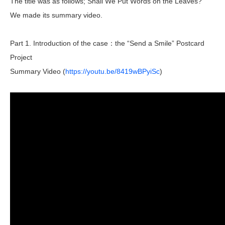
The title was as follows; Shall We Put Words on the Leaves?
We made its summary video.
Part 1. Introduction of the case：the “Send a Smile” Postcard
Project
Summary Video (
https://youtu.be/8419wBPyiSc
)